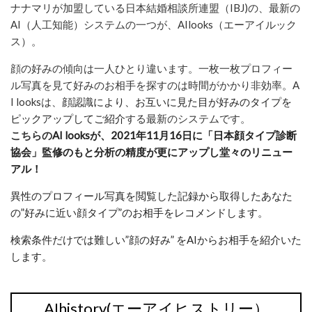
ナナマリが加盟している日本結婚相談所連盟（IBJ)の、最新の
AI（人工知能）システムの一つが、AIlooks（エーアイルック
ス）。
顔の好みの傾向は一人ひとり違います。一枚一枚プロフィー
ル写真を見て好みのお相手を探すのは時間がかかり非効率。A
I looksは、
顔認識により、お互いに見た目が好みのタイプを
ピックアップしてご紹介
する最新のシステムです。
こちらの
AI looksが、2021年11月16日に「日本顔タイプ診断
協会」監修のもと分析の精度が更にアップし堂々のリニュー
アル！
異性のプロフィール写真を閲覧した記録から取得したあなた
の”好みに近い顔タイプ”のお相手をレコメンドします。
検索条件だけでは難しい”顔の好み” をAIからお相手を紹介いた
します。
AIhistory(エーアイヒストリー）