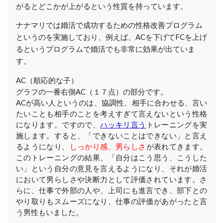
がるとどこかが上がるという性質を持っています。
ナナマリでは婚活で成功するための性格改善プログラム
というのを実施しており、例えば、ACを下げてFCを上げ
るというプログラムで婚活でも非常に効果が出ていま
す。
AC（順応的な子）
グラフの一番右側AC（１７点）の部分です。
ACが高い人というのは、協調性、相手に合わせる、言い
たいことも相手のことを考えすぎて言えないという性格
になります。ですので、
ハッキリ言う
トレーニングを実
施します。すると、「できないことはできない」と言え
るようになり、
しっかり感、男らしさ
が表れてきます。
このトレーニングの結果、「自分はこう思う、こうした
い」という自分の意見を言えるようになり、それが婚活
において男らしさや決断力として評価されています。さ
らに、仕事で外部の人や、上司にも進言でき、部下との
やり取りもスムーズになり、仕事の評価があがったと言
う男性もいました。