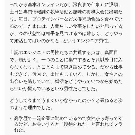
ってから基本オンラインだが、深夜まで仕事）に没頭。
土日は専門情報誌の執筆活動と趣味の将棋大会に出場た
り。毎日、プロテインバーなど栄養補助食品を食べてい
るので、たまには、人間らしい食事をしたいと思ってる
が、今の状態では相手を見つけるのは難しく、どうやっ
て婚活してばいのかなと…というエンジニア男性。
上記のエンジニアの男性たちに共通する点は、真面目
で、頭がよく、一つのことに集中するとそれ以外目に入
らなくなり、とことんまで突き詰めてやる、だから仕事
もできて、優秀で、出世もしている、しかし、女性との
出会いを逃していて、婚活をどうやっていつから始めた
らいいか悩んでいるという男性たちでした。
どうして今までうまくいかなかったのか？と尋ねると次
のような理由でした。
高学歴で一流企業に勤めているので女性から寄ってく
るけど、お会いすると「期待外れだ」と言われてフラ
れた。